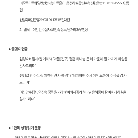
아
모르아트웨딩컨벤션
2
층 아트홀
/
마음 전하실 곳
:
신부측 신한은행
110-031-262750
안동
현
신
랑측 국민은행
214901-04-125183
김대진
별세
2.
:
이진 안수집사
(
오진숙 장로
,
원거리
3)
부친상
▸
꽃꽂이헌금
김명숙
b
집사
(
원거리
5) “
아들
(
진구
)
결혼 하나님 은혜 가운데 잘 마치게 하심을
감사드리며
”
전병일 안수집사
,
이영란 권사
(
봉명
1) “
터치하여 주시며 인도하여 주심을 감사
드리며
”
이진 안수집사
,
오진숙 장로
(
원거리
3) “
아버지 장례 하나님 은혜 중에 잘 마치게 하심을
감사드리며
”
▸
1
만독 성경읽기 운동
6
850.
장옥희 권사
(48
독
) 6851.
이옥선
a
권사
(9
독
) 6852.
장진아 집사
(3
독
)