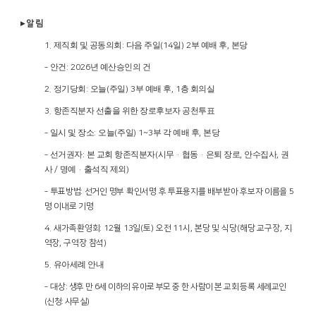
▸
알 림
제직회 및 공동의회
다음 주일
일
부 예배 후
본당
1.
:
(14
) 2
,
안건
년 예산승인의 건
‑
: 2026
정기당회
오늘
주일
부 예배 후
층 회의실
2.
:
(
) 3
, 1
항존직분자 선출을 위한 장로후보자 공천투표
3.
일시 및 장소
오늘
주일
부 각 예배 후
본당
‑
:
(
) 1~3
,
선거권자
본 교회 항존직분자
시무
협동
은퇴 장로
안수집사
권
‑
:
(
·
·
,
,
사
명예
출석직 제외
/
·
)
투
‑
표방법
:
선거인 명부 확인서명 후 투표용지를 배부받아 후보자 이름을
5
명 이내로 기명
새
4.
가족환영회
: 12
월
13
일
(
토
)
오전
11
시
,
본당 및 식당
(
해당 교구장
,
지
역장
,
구역장 참석
)
유아세례 안내
5.
대
‑
상
:
생후 만
6
세 이하의 유아로 부모 중 한 사람이 본 교회 등록 세례교인
(
신청
:
사무실
)