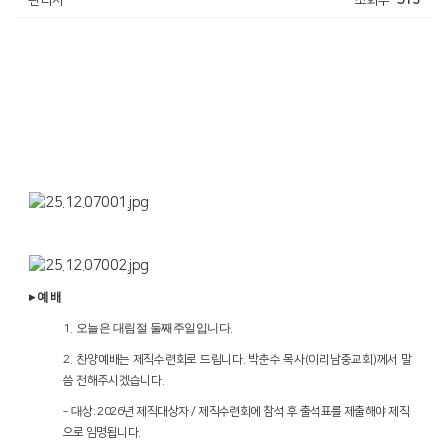
▸
예 배
오늘은 대림절 둘째주일입니다
1.
.
찬
2.
양예배는 제직수련회로 드립니다
.
박춘수 목사
(
이리남중교회
)
께서 말
씀 전해주시겠습니다
.
대
‑
상
: 2026
년 제직대상자
/
제직수련회에 참석 후 출석표를 제출해야 제직
으로 임명됩니다
.