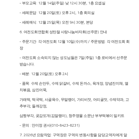
부모교육
월
일
주일
낮
시
분
층 요셉실
‑
: 12
14
(
)
12
30
, 1
세례문답
월
일
토
오후
시
층 회의실
‑
: 12
20
(
)
2
, 1
세례예식
월
일
목
오전
시
분
본당
‑
: 12
25
(
)
9
30
,
여전도회연합회 성탄절 사랑나눔바자회
선주문
안내
6.
(
)
주문기간
각 여전도회
월
일
수
까지
주문방법
각 여전도회 회
‑
:
12
10
(
)
/
:
장
여전도회 소속되지 않는 성도님들은
일
주일
층 로비에서 선주문
‑
7
(
) 1
받습니다
.
배분
월
일
토
오후
시
‑
: 12
20
(
)
2
품목
수제 손만두
수제 닭갈비
수제 돈까스
육개장
양념진미채
멸
‑
:
,
,
,
,
,
치볶음
삼진어묵
,
,
가래떡
떡국떡
사골육수
무말랭이
가리비젓
어리굴젓
수제약과
고
,
,
,
,
,
,
,
추부각
들깨강정
,
,
삼짱부각
곶감또개
김말랭이
청주명물 소문난 부부떡볶이 밀키트
,
(
),
문의
안미정 권사
‑
:
(010
‑
8423
‑
8231)
년 요람작업
구역장은 구역의 변동사항을 담당교역자에게 알
7. 2026
: