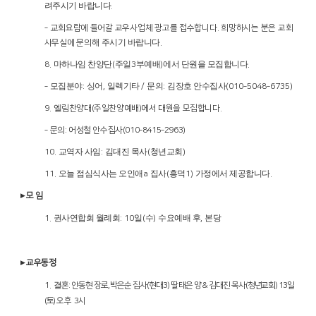
려주시기 바랍니다
.
교
‑
회요람에 들어갈 교우사업체 광고를 접수합니다
.
희망하시는 분은 교회
주시기 바랍니다
사무실에 문의해
.
마하나임 찬양단
주일
부예배
에서 단원을 모집합니다
8.
(
3
)
.
모집분야
싱어
일렉기타
문의
김장호 안수집사
‑
:
,
/
:
(010
‑
5048
‑
6735)
엘
9.
림찬양대
(
주일찬양예배
)
에서 대원을 모집합니다
.
‑
문의
:
어성철 안수집사
(010
‑
8415
‑
2963)
교역자 사임
김대진 목사
청년교회
10.
:
(
)
오늘 점심식사는 오인애
집사
흥덕
가정에서 제공합니다
11.
a
(
1)
.
▸
모 임
권사연합회 월례회
일
수
수요예배 후
본당
1.
: 10
(
)
,
▸
교우동정
결
1.
혼
:
안동현 장로
,
박은순 집사
(
현대
3)
딸 태은 양
&
김대진 목사
(
청년교회
) 13
일
(
토
)
오후
3
시