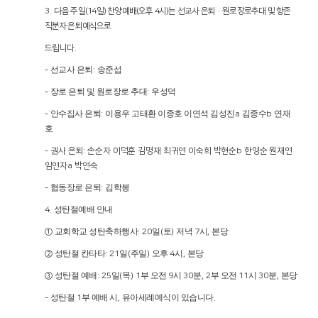
다
3.
음 주일
(14
일
)
찬양예배
(
오후
4
시
)
는 선교사 은퇴
·
원로장로추대 및 항존
직분자 은퇴예식으로
드립니다
.
선교사 은퇴
송준섭
‑
:
장로 은퇴 및 원로장로 추대
우성덕
‑
:
안수집사 은퇴
이용우 고태환 이종호 이연석 김성진
김종수
연재
‑
:
a
b
호
권
‑
사 은퇴
:
손순자 이덕훈 김명재 최귀연 이숙희 박현순
b
한영순 원재연
임연자
a
박연숙
협동장로 은퇴
김학봉
‑
:
성탄절예배 안내
4.
교회학교 성탄축하행사
일
토
저녁
시
본당
①
: 20
(
)
7
,
성탄절 칸타타
일
주일
오후
시
본당
②
: 21
(
)
4
,
성탄절 예배
일
목
부 오전
시
분
부 오전
시
분
본당
③
: 25
(
) 1
9
30
, 2
11
30
,
성탄절
부 예배 시
유아세례예식이 있습니다
‑
1
,
.