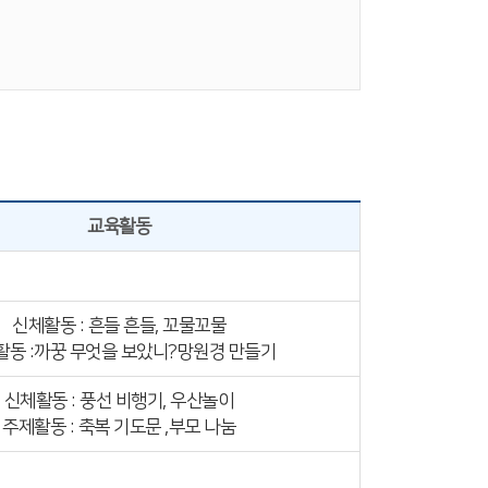
교육활동
신체활동 : 흔들 흔들, 꼬물꼬물
활동 :까꿍 무엇을 보았니?망원경 만들기
신체활동 : 풍선 비행기, 우산놀이
주제활동 : 축복 기도문 ,부모 나눔