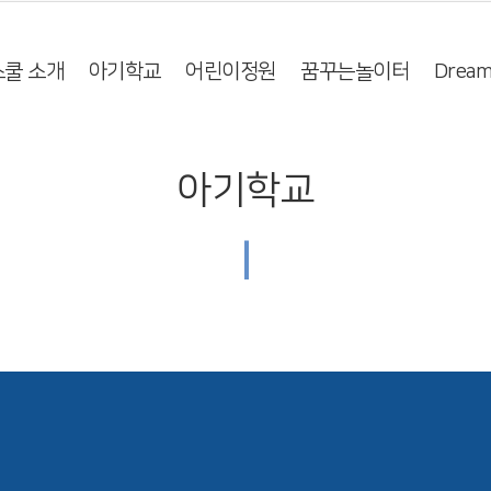
쿨 소개
아기학교
어린이정원
꿈꾸는놀이터
Dream
아기학교
|