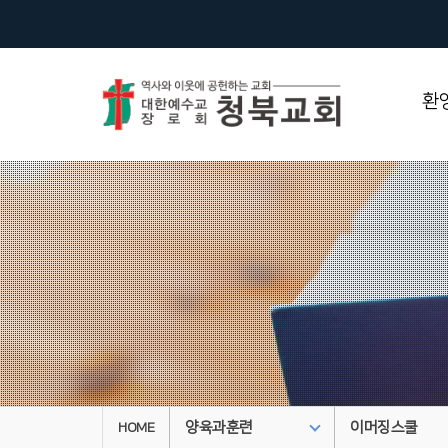
환
양육과훈련
이머징스쿨
HOME