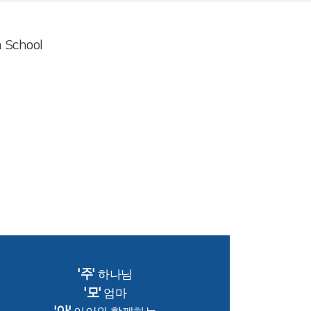
 School
'주'
하나님
'모'
엄마