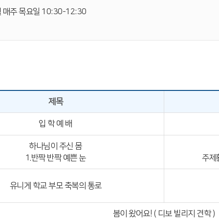
 매주 목요일 10:30-12:30
제목
입 학 예 배
하나님이 주신 몸
1.반짝 반짝 예쁜 눈
주제
유니게 학교 부모 축복의 통로
봄이 왔어요! ( 디보 빌리지 견학 )