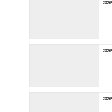
202
▸
예 배
202
.
▸
예 배
:
.
등록하신
(
2
.
층 새가
202
)
.
등록하신
2