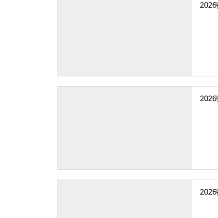
202
,
)
등록하신
:
▸
.
2
:
예 배
)
지금까지
층 새가
.
.
.
.
(
:
)
.
,
.
:
)
:
등록하신
(
,
.
▸
2
202
,
알 림
:
층 새가
.
,
.
(
,
/
:
)
)
,
.
:
▸
.
2
)
:
예 배
:
:
202
(
,
▸
)
(
예 배
(
.
: