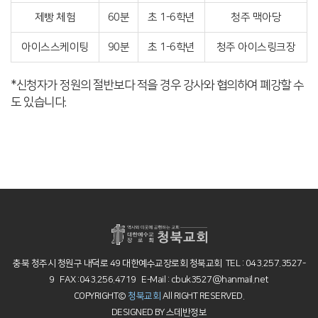
제빵 체험
60분
초 1-6학년
청주 맥아당
아이스스케이팅
90분
초 1-6학년
청주 아이스링크장
*신청자가 정원의 절반보다 적을 경우 강사와 협의하여 폐강할 수
도 있습니다.
충북 청주시 청원구 내덕로 49 대한예수교장로회 청북교회 TEL : 043.257.3527-
9 FAX :043.256.4719 E-Mail : cbuk3527@hanmail.net
COPYRIGHT©
청북교회
All RIGHT RESERVED.
DESIGNED BY
스데반정보