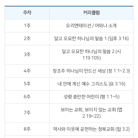
주차
커리큘럼
1주
오리엔테이션 / 어와나 소개
2주
달고 오묘한 하나님의 말씀 1 (딤후 3:16)
달고 오묘한 하나님의 말씀 2 (시
3주
119:105)
4주
창조주 하나님이 만드신 세상 (창 1:1~2:3)
5주
내 안에 계신 예수 그리스도 (요 3:16)
6주
성령 충만한 어린이 (행 1:1~5)
보이는 교회, 보이지 않는 교회 (엡
7주
2:19~22)
8주
역사와 이웃에 공헌하는 청북교회 (합 3:2)