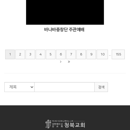
Views
바나바중창단 주관예배
...
1
2
3
4
5
6
7
8
9
10
155
검색