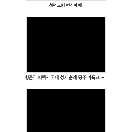
청년교회 헌신예배
Views
항존직 피택자 국내 성지 순례 '공주 기독교 역사 탐방'
Views