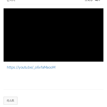
https://youtu.be/_o6vfaMaooM
리스트