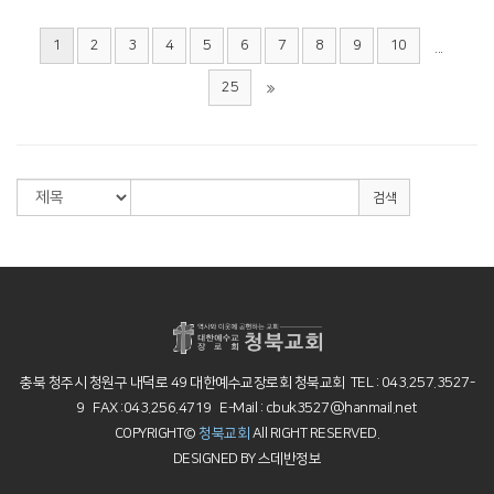
1
2
3
4
5
6
7
8
9
10
...
25
검색
충북 청주시 청원구 내덕로 49 대한예수교장로회 청북교회 TEL : 043.257.3527-
9 FAX :043.256.4719 E-Mail : cbuk3527@hanmail.net
COPYRIGHT©
청북교회
All RIGHT RESERVED.
DESIGNED BY
스데반정보