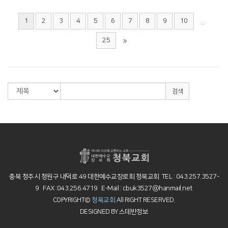
1
2
3
4
5
6
7
8
9
10
...
25
검색
충북 청주시 청원구 내덕로 49 대한예수교장로회 청북교회 TEL : 043.257.3527-
9 FAX :043.256.4719 E-Mail : cbuk3527@hanmail.net
COPYRIGHT©
청북교회
All RIGHT RESERVED.
DESIGNED BY
스데반정보